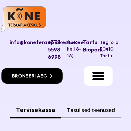
info@koneteraapiakeskus.ee
+372
(E-R
Tartu
Tiigi 61b,
kell 8-
50410,
5598
Biopark
16)
Tartu
6998
BRONEERI AEG
Tervisekassa
Tasulised teenused