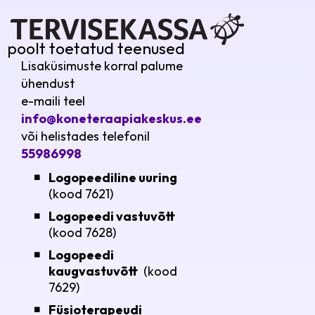
poolt toetatud teenused
Lisaküsimuste korral palume
ühendust
e-maili teel
info@koneteraapiakeskus.ee
või helistades telefonil
55986998
Logopeediline uuring
(kood 7621)
Logopeedi vastuvõtt
(kood 7628)
Logopeedi
kaugvastuvõtt
(kood
7629)
Füsioterapeudi