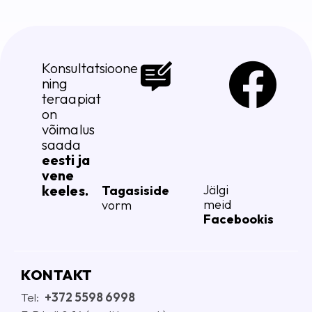
Konsultatsioone
ning
teraapiat
on
võimalus
saada
eesti ja
vene
keeles.
Jälgi
Tagasiside
meid
vorm
Facebookis
KONTAKT
Tel:
+372 5598 6998