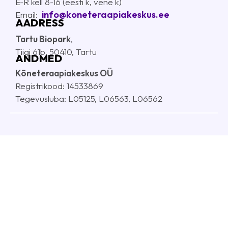
E-R kell 8-16 (eesti k, vene k)
info@koneteraapiakeskus.ee
E
mail:
AADRESS
Tartu Biopark
,
Tiigi 61b, 50410, Tartu
ANDMED
Kõneteraapiakeskus OÜ
Registrikood: 14533869
Tegevusluba: L05125, L06563, L06562