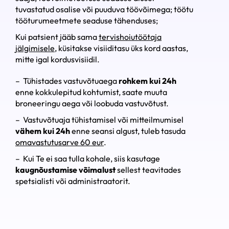
tuvastatud osalise või puuduva töövõimega; töötu
tööturumeetmete seaduse tähenduses;
Kui patsient jääb sama
tervishoiutöötaja
jälgimisele
, küsitakse visiiditasu üks kord aastas,
mitte igal kordusvisiidil.
– Tühistades vastuvõtuaega
rohkem kui 24h
enne kokkulepitud kohtumist, saate muuta
broneeringu aega või loobuda vastuvõtust.
– Vastuvõtuaja tühistamisel või mitteilmumisel
vähem kui 24h
enne seansi algust, tuleb tasuda
omavastutusarve 60 eur
.
– Kui Te ei saa tulla kohale, siis kasutage
kaugnõustamise võimalust
sellest teavitades
spetsialisti või administraatorit.