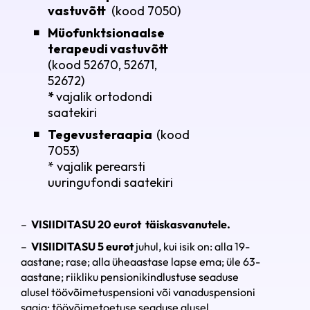
vastuvõtt
(kood 7050)
Müofunktsionaalse
terapeudi vastuvõtt
(kood 52670, 52671,
52672)
*
vajalik ortodondi
saatekiri
Tegevusteraapia
(
kood
7053)
* vajalik perearsti
uuringufondi saatekiri
–
VISIIDITASU 20 eurot täiskasvanutele.
–
VISIIDITASU 5 eurot
juhul, kui isik on: alla 19-
aastane; rase; alla üheaastase lapse ema; üle 63-
aastane; riikliku pensionikindlustuse seaduse
alusel töövõimetuspensioni või vanaduspensioni
saaja; töövõimetoetuse seaduse alusel